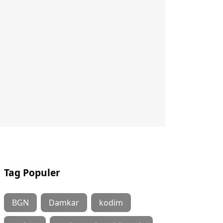
Tag Populer
BGN
Damkar
kodim