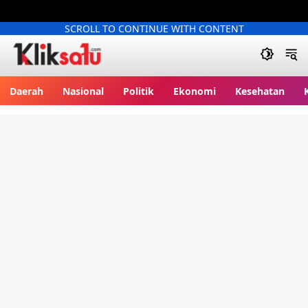
SCROLL TO CONTINUE WITH CONTENT
Kliksatu.com
Daerah
Nasional
Politik
Ekonomi
Kesehatan