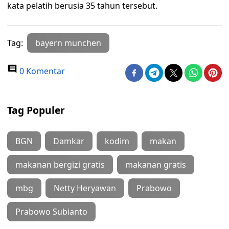
kata pelatih berusia 35 tahun tersebut.
Tag:
bayern munchen
0 Komentar
Tag Populer
BGN
Damkar
kodim
makan
makanan bergizi gratis
makanan gratis
mbg
Netty Heryawan
Prabowo
Prabowo Subianto