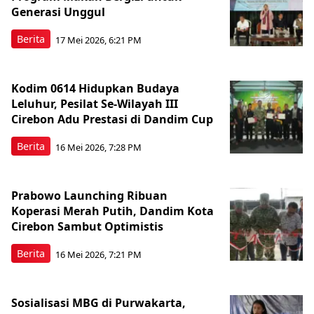
Generasi Unggul
Berita
17 Mei 2026, 6:21 PM
Kodim 0614 Hidupkan Budaya
Leluhur, Pesilat Se-Wilayah III
Cirebon Adu Prestasi di Dandim Cup
Berita
16 Mei 2026, 7:28 PM
Prabowo Launching Ribuan
Koperasi Merah Putih, Dandim Kota
Cirebon Sambut Optimistis
Berita
16 Mei 2026, 7:21 PM
Sosialisasi MBG di Purwakarta,