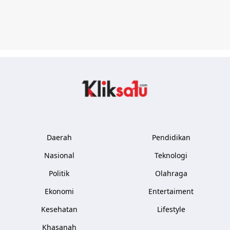
Kliksatu.com
Daerah
Pendidikan
Nasional
Teknologi
Politik
Olahraga
Ekonomi
Entertaiment
Kesehatan
Lifestyle
Khasanah