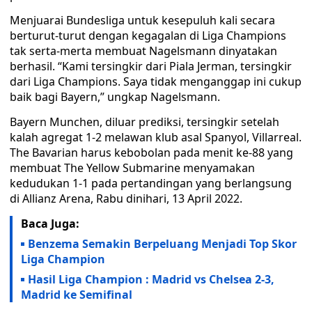
Menjuarai Bundesliga untuk kesepuluh kali secara
berturut-turut dengan kegagalan di Liga Champions
tak serta-merta membuat Nagelsmann dinyatakan
berhasil. “Kami tersingkir dari Piala Jerman, tersingkir
dari Liga Champions. Saya tidak menganggap ini cukup
baik bagi Bayern,” ungkap Nagelsmann.
Bayern Munchen, diluar prediksi, tersingkir setelah
kalah agregat 1-2 melawan klub asal Spanyol, Villarreal.
The Bavarian harus kebobolan pada menit ke-88 yang
membuat The Yellow Submarine menyamakan
kedudukan 1-1 pada pertandingan yang berlangsung
di Allianz Arena, Rabu dinihari, 13 April 2022.
Baca Juga:
Benzema Semakin Berpeluang Menjadi Top Skor
Liga Champion
Hasil Liga Champion : Madrid vs Chelsea 2-3,
Madrid ke Semifinal