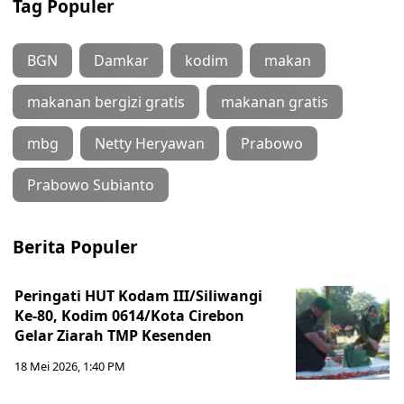
Tag Populer
BGN
Damkar
kodim
makan
makanan bergizi gratis
makanan gratis
mbg
Netty Heryawan
Prabowo
Prabowo Subianto
Berita Populer
Peringati HUT Kodam III/Siliwangi
Ke-80, Kodim 0614/Kota Cirebon
Gelar Ziarah TMP Kesenden
18 Mei 2026, 1:40 PM