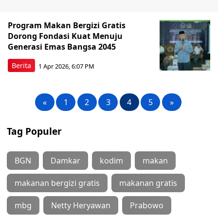
Program Makan Bergizi Gratis
Dorong Fondasi Kuat Menuju
Generasi Emas Bangsa 2045
Berita
1 Apr 2026, 6:07 PM
«
1
2
3
4
5
»
Tag Populer
BGN
Damkar
kodim
makan
makanan bergizi gratis
makanan gratis
mbg
Netty Heryawan
Prabowo