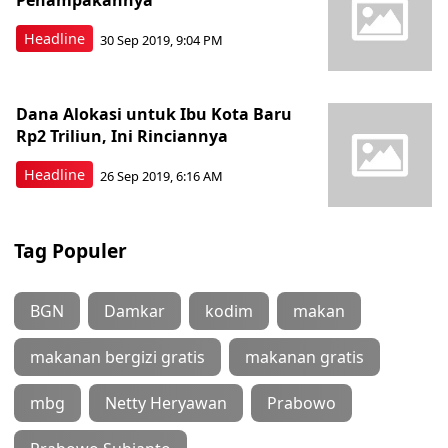
Penampakannya
Headline
30 Sep 2019, 9:04 PM
Dana Alokasi untuk Ibu Kota Baru
Rp2 Triliun, Ini Rinciannya
Headline
26 Sep 2019, 6:16 AM
Tag Populer
BGN
Damkar
kodim
makan
makanan bergizi gratis
makanan gratis
mbg
Netty Heryawan
Prabowo