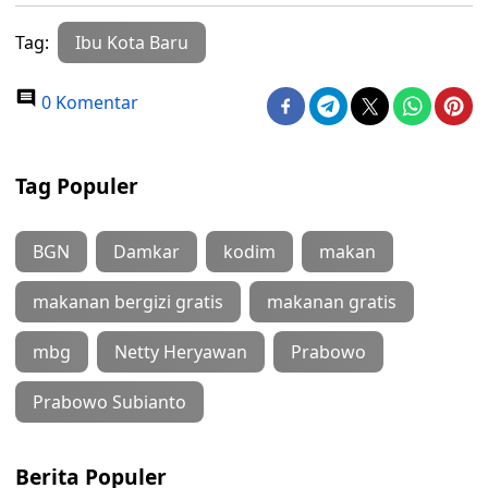
Tag:
Ibu Kota Baru
0 Komentar
Tag Populer
BGN
Damkar
kodim
makan
makanan bergizi gratis
makanan gratis
mbg
Netty Heryawan
Prabowo
Prabowo Subianto
Berita Populer