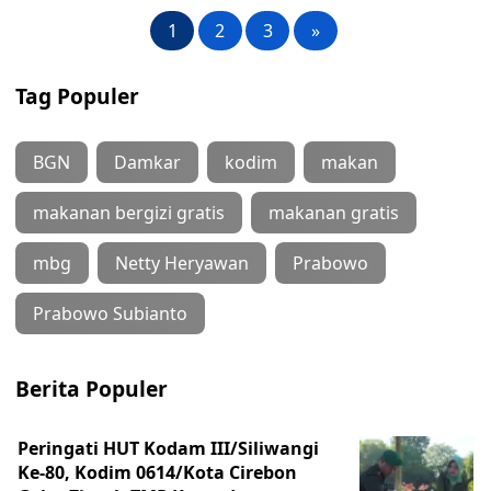
1
2
3
»
Tag Populer
BGN
Damkar
kodim
makan
makanan bergizi gratis
makanan gratis
mbg
Netty Heryawan
Prabowo
Prabowo Subianto
Berita Populer
Peringati HUT Kodam III/Siliwangi
Ke-80, Kodim 0614/Kota Cirebon