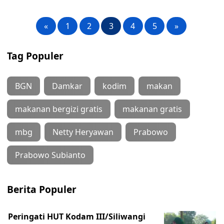
«
1
2
3
4
5
»
Tag Populer
BGN
Damkar
kodim
makan
makanan bergizi gratis
makanan gratis
mbg
Netty Heryawan
Prabowo
Prabowo Subianto
Berita Populer
Peringati HUT Kodam III/Siliwangi