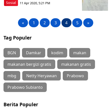
Sosial
11 Apr 2020, 5:21 PM
«
1
2
3
4
5
»
Tag Populer
BGN
Damkar
kodim
makan
makanan bergizi gratis
makanan gratis
mbg
Netty Heryawan
Prabowo
Prabowo Subianto
Berita Populer