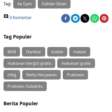
Tag:
Aa Gym
Dahlan Iskan
0 Komentar
Tag Populer
BGN
Damkar
kodim
makan
makanan bergizi gratis
makanan gratis
mbg
Netty Heryawan
Prabowo
Prabowo Subianto
Berita Populer