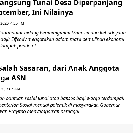
angsung Tunai Desa Diperpanjang
tember, Ini Nilainya
 2020, 4:35 PM
 Koordinator bidang Pembangunan Manusia dan Kebudayaan
adjir Effendy mengatakan dalam masa pemulihan ekonomi
rdampak pandemi...
Salah Sasaran, dari Anak Anggota
gga ASN
020, 7:05 AM
n bantuan sosial tunai atau bansos bagi warga terdampak
menterian Sosial menuai polemik di masyarakat. Gubernur
wan Prayitno menyampaikan berbagai...