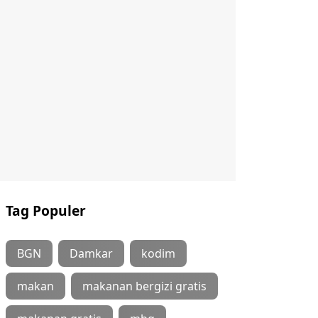
Tag Populer
BGN
Damkar
kodim
makan
makanan bergizi gratis