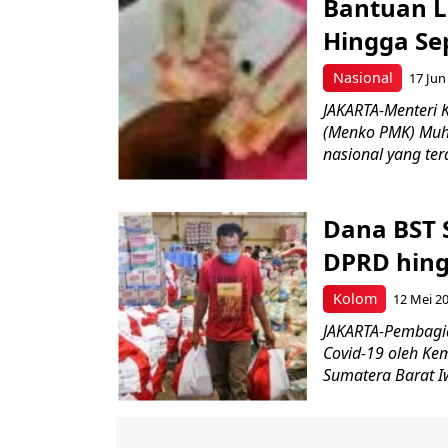
Bantuan L
Hingga Sep
Nasional
17 Jun
JAKARTA-Menteri
(Menko PMK) Muh
nasional yang te
Dana BST 
DPRD hin
Kolom
12 Mei 2
JAKARTA-Pembagia
Covid-19 oleh Ke
Sumatera Barat I