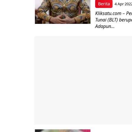
Berita
4 Apr 202
Kliksatu.com – P
Tunai (BLT) berup
Adapun...