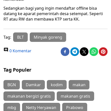
Sedangkan bagi yang ingin mendaftar offline bisa
datang ke aparat pemerintah desa setempat. Seperti
RT atau RW dan membawa KTP serta KK.
Tag:
BLT
Minyak goreng
0 Komentar
Tag Populer
BGN
Damkar
kodim
makan
makanan bergizi gratis
makanan gratis
mbg
Netty Heryawan
Prabowo