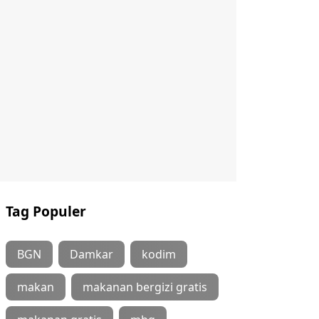
Tag Populer
BGN
Damkar
kodim
makan
makanan bergizi gratis