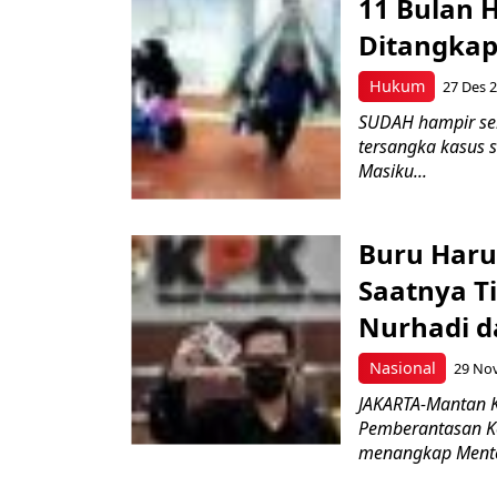
11 Bulan 
Ditangkap
Hukum
27 Des 
SUDAH hampir seb
tersangka kasus s
Masiku...
Buru Haru
Saatnya T
Nurhadi d
Nasional
29 Nov
JAKARTA-Mantan K
Pemberantasan Ko
menangkap Menter