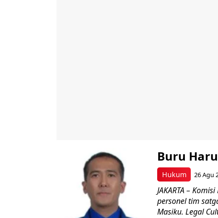
Buru Haru
Hukum
26 Agu 
JAKARTA – Komis
personel tim sat
Masiku. Legal Cult