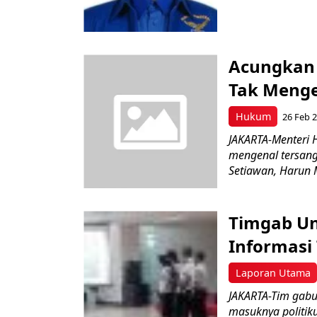
Acungkan 
Tak Menge
Hukum
26 Feb 
JAKARTA-Menteri 
mengenal tersan
Setiawan, Harun 
Timgab Un
Informasi
Laporan Utama
JAKARTA-Tim gabu
masuknya politik