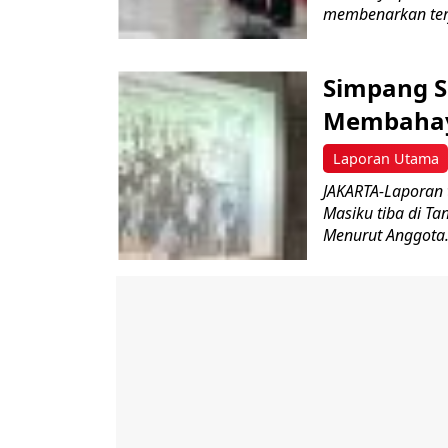
membenarkan terj
Simpang S
Membahay
Laporan Utama
JAKARTA-Laporan 
Masiku tiba di T
Menurut Anggota.