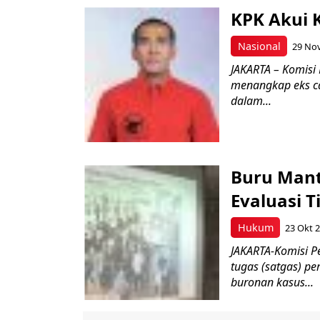
KPK Akui 
Nasional
29 Nov
JAKARTA – Komisi
menangkap eks ca
dalam...
Buru Mant
Evaluasi 
Hukum
23 Okt 
JAKARTA-Komisi P
tugas (satgas) p
buronan kasus...