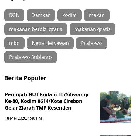
BGN
Damkar
kodim
makan
makanan bergizi gratis
makanan gratis
mbg
Netty Heryawan
Prabowo
Prabowo Subianto
Berita Populer
Peringati HUT Kodam III/Siliwangi
Ke-80, Kodim 0614/Kota Cirebon
Gelar Ziarah TMP Kesenden
18 Mei 2026, 1:40 PM