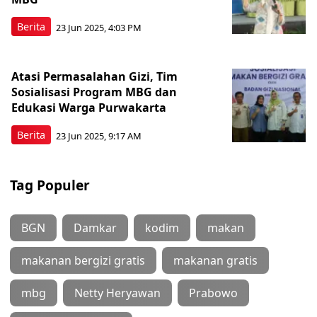
Berita
23 Jun 2025, 4:03 PM
Atasi Permasalahan Gizi, Tim
Sosialisasi Program MBG dan
Edukasi Warga Purwakarta
Berita
23 Jun 2025, 9:17 AM
Tag Populer
BGN
Damkar
kodim
makan
makanan bergizi gratis
makanan gratis
mbg
Netty Heryawan
Prabowo