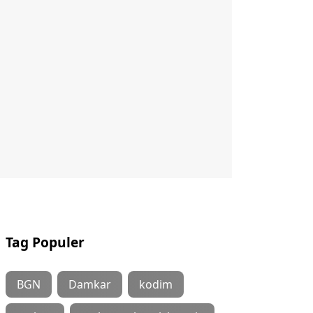
Tag Populer
BGN
Damkar
kodim