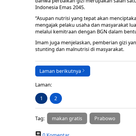
bahwa perbaikan gizi merupakan salah sat
Indonesia Emas 2045.
“Asupan nutrisi yang tepat akan menciptak
mengajak pelaku usaha dan masyarakat luas
melalui kemitraan dengan BGN dalam bent
Imam juga menjelaskan, pemberian gizi yan
stunting dan malnutrisi di masyarakat.
Laman berikutnya
Laman:
1
2
Tag:
makan gratis
Prabowo
0 Komentar