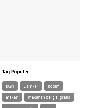
Tag Populer
BGN
Damkar
kodim
makan
makanan bergizi gratis