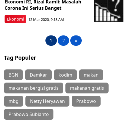
Ekonomi RI, Rizal Ramli: Masalah
Corona Ini Serius Banget
Ekonomi
12 Mar 2020, 9:18 AM
1
2
»
Tag Populer
BGN
Damkar
kodim
makan
makanan bergizi gratis
makanan gratis
mbg
Netty Heryawan
Prabowo
Prabowo Subianto