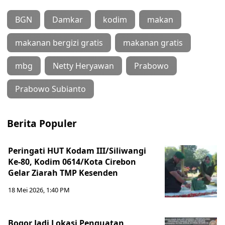
BGN
Damkar
kodim
makan
makanan bergizi gratis
makanan gratis
mbg
Netty Heryawan
Prabowo
Prabowo Subianto
Berita Populer
Peringati HUT Kodam III/Siliwangi
Ke-80, Kodim 0614/Kota Cirebon
Gelar Ziarah TMP Kesenden
18 Mei 2026, 1:40 PM
Bogor Jadi Lokasi Penguatan