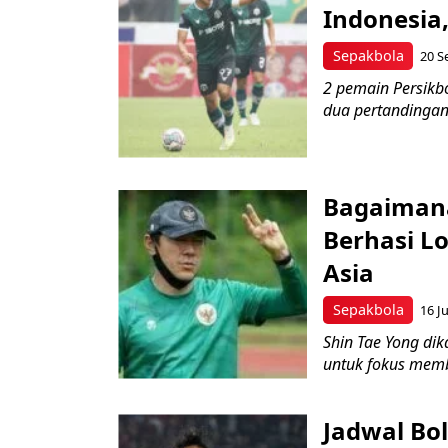
Indonesia
Sepakbola
20 S
2 pemain Persikb
dua pertandingan 
Bagaimana
Berhasi Lo
Asia
Sepakbola
16 J
Shin Tae Yong dik
untuk fokus memb
Jadwal Bol