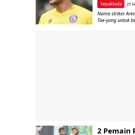
Sepakbola
25 S
Nama striker Arem
Tae-yong untuk b
2 Pemain 