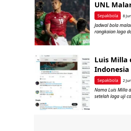
UNL Malam
Sepakbola
8 Ju
Jadwal bola malam
rangkaian laga dar
Luis Milla
Indonesia
Sepakbola
2 Ju
Nama Luis Milla 
setelah laga uji c