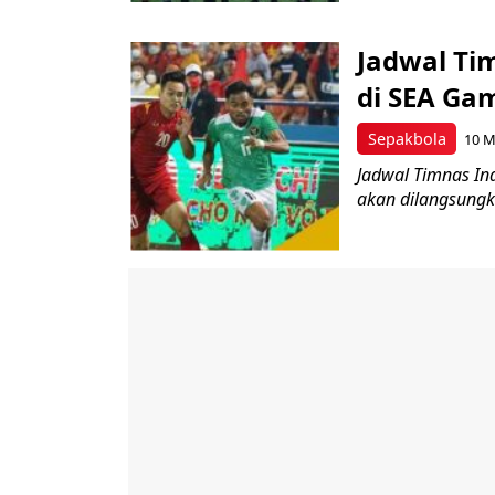
Jadwal Ti
di SEA Ga
Sepakbola
10 M
Jadwal Timnas In
akan dilangsungk