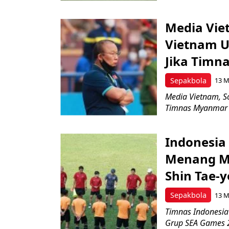
Media Vie
Vietnam U
Jika Timn
Sepakbola
13 M
Media Vietnam, S
Timnas Myanmar U
Indonesia 
Menang Me
Shin Tae-
Sepakbola
13 M
Timnas Indonesia
Grup SEA Games 2