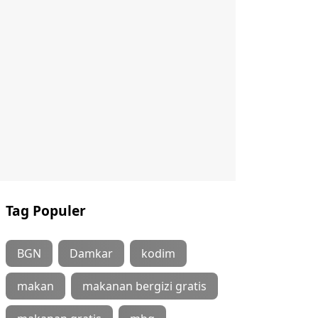
Tag Populer
BGN
Damkar
kodim
makan
makanan bergizi gratis