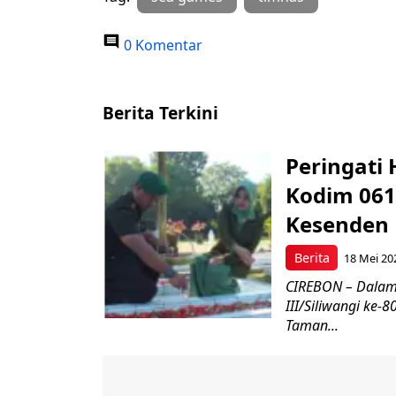
0 Komentar
Berita Terkini
Peringati 
Kodim 061
Kesenden
Berita
18 Mei 20
CIREBON – Dalam
III/Siliwangi ke
Taman...