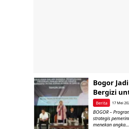
Bogor Jad
Bergizi u
Berita
17 Mei 20
BOGOR – Program 
strategis pemerin
menekan angka...