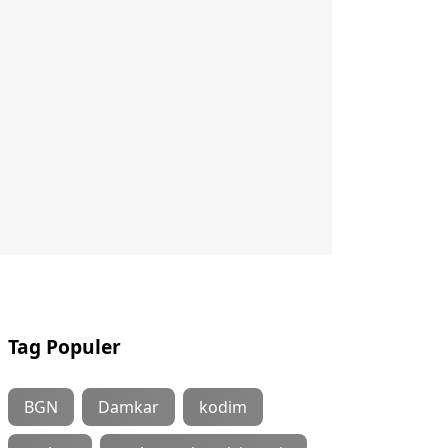
Tag Populer
BGN
Damkar
kodim