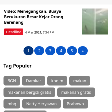
Video: Menegangkan, Buaya
Berukuran Besar Kejar Orang
Berenang
Headline
4 Mar 2021, 7:54 PM
1
2
3
4
5
»
Tag Populer
BGN
Damkar
kodim
makan
makanan bergizi gratis
makanan gratis
mbg
Netty Heryawan
Prabowo