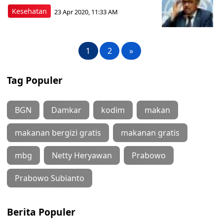
Kesehatan
23 Apr 2020, 11:33 AM
1
2
»
Tag Populer
BGN
Damkar
kodim
makan
makanan bergizi gratis
makanan gratis
mbg
Netty Heryawan
Prabowo
Prabowo Subianto
Berita Populer