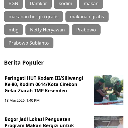
BGN
Damkar
kodim
makan
makanan bergizi gratis
makanan gratis
mbg
Netty Heryawan
Prabowo
Prabowo Subianto
Berita Populer
Peringati HUT Kodam III/Siliwangi
Ke-80, Kodim 0614/Kota Cirebon
Gelar Ziarah TMP Kesenden
18 Mei 2026, 1:40 PM
Bogor Jadi Lokasi Penguatan
Program Makan Bergizi untuk