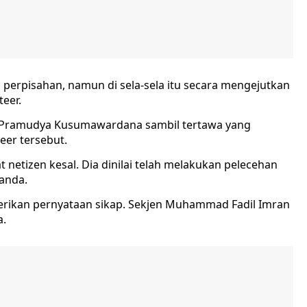
erpisahan, namun di sela-sela itu secara mengejutkan
teer.
gan Pramudya Kusumawardana sambil tertawa yang
eer tersebut.
 netizen kesal. Dia dinilai telah melakukan pelecehan
anda.
rikan pernyataan sikap. Sekjen Muhammad Fadil Imran
a.