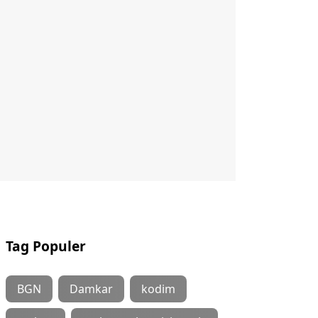
Tag Populer
BGN
Damkar
kodim