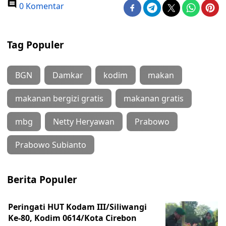
0 Komentar
Tag Populer
BGN
Damkar
kodim
makan
makanan bergizi gratis
makanan gratis
mbg
Netty Heryawan
Prabowo
Prabowo Subianto
Berita Populer
Peringati HUT Kodam III/Siliwangi
Ke-80, Kodim 0614/Kota Cirebon