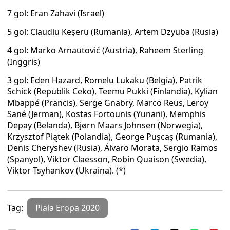
7 gol: Eran Zahavi (Israel)
5 gol: Claudiu Keșerü (Rumania), Artem Dzyuba (Rusia)
4 gol: Marko Arnautović (Austria), Raheem Sterling
(Inggris)
3 gol: Eden Hazard, Romelu Lukaku (Belgia), Patrik
Schick (Republik Ceko), Teemu Pukki (Finlandia), Kylian
Mbappé (Prancis), Serge Gnabry, Marco Reus, Leroy
Sané (Jerman), Kostas Fortounis (Yunani), Memphis
Depay (Belanda), Bjørn Maars Johnsen (Norwegia),
Krzysztof Piątek (Polandia), George Pușcaș (Rumania),
Denis Cheryshev (Rusia), Álvaro Morata, Sergio Ramos
(Spanyol), Viktor Claesson, Robin Quaison (Swedia),
Viktor Tsyhankov (Ukraina). (*)
Tag:
Piala Eropa 2020