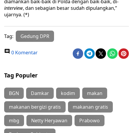
diamankan baik-baik di Polda dengan baik-baik, di-
interview
, dan sebagian besar sudah dipulangkan,”
ujarnya. (*)
Tag:
Gedung DPR
0 Komentar
Tag Populer
BGN
Damkar
kodim
makan
makanan bergizi gratis
makanan gratis
mbg
Netty Heryawan
Prabowo