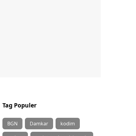
Tag Populer
BGN
Damkar
kodim