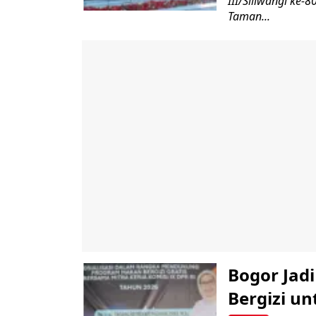
III/Siliwangi ke
Taman...
Bogor Jad
Bergizi u