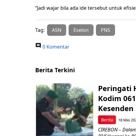
“Jadi wajar bila ada ide tersebut untuk efisie
Tag:
ASN
Eselon
PNS
0 Komentar
Berita Terkini
Peringati 
Kodim 061
Kesenden
Berita
18 Mei 20
CIREBON – Dalam