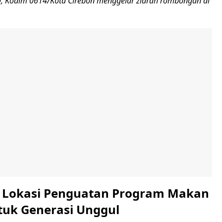
-80, Kodim 0614/Kota Cirebon menggelar ziarah rombongan di
i Lokasi Penguatan Program Makan
ntuk Generasi Unggul