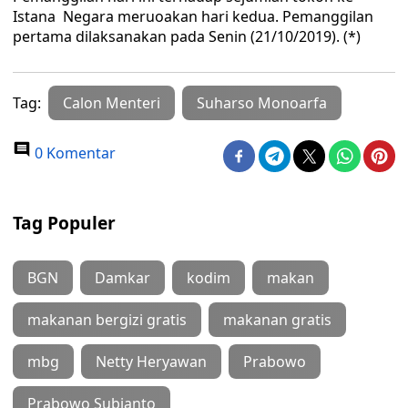
Istana Negara meruoakan hari kedua. Pemanggilan
pertama dilaksanakan pada Senin (21/10/2019). (*)
Tag:
Calon Menteri
Suharso Monoarfa
0 Komentar
Tag Populer
BGN
Damkar
kodim
makan
makanan bergizi gratis
makanan gratis
mbg
Netty Heryawan
Prabowo
Prabowo Subianto