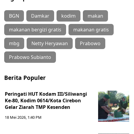
BGN
Damkar
kodim
makan
makanan bergizi gratis
makanan gratis
mbg
Netty Heryawan
Prabowo
Prabowo Subianto
Berita Populer
Peringati HUT Kodam III/Siliwangi
Ke-80, Kodim 0614/Kota Cirebon
Gelar Ziarah TMP Kesenden
18 Mei 2026, 1:40 PM