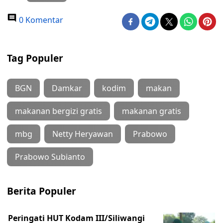
0 Komentar
Tag Populer
BGN
Damkar
kodim
makan
makanan bergizi gratis
makanan gratis
mbg
Netty Heryawan
Prabowo
Prabowo Subianto
Berita Populer
Peringati HUT Kodam III/Siliwangi