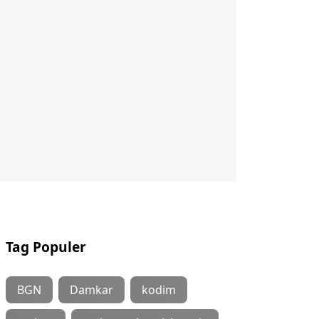
Tag Populer
BGN
Damkar
kodim