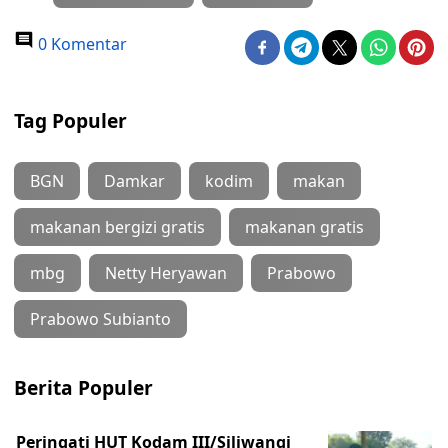
0 Komentar
Tag Populer
BGN
Damkar
kodim
makan
makanan bergizi gratis
makanan gratis
mbg
Netty Heryawan
Prabowo
Prabowo Subianto
Berita Populer
Peringati HUT Kodam III/Siliwangi