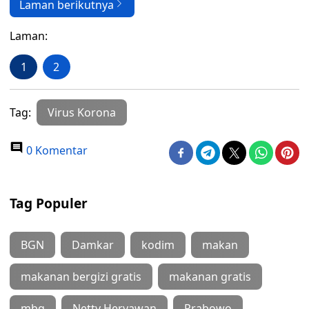
Laman berikutnya
Laman:
1
2
Tag:
Virus Korona
0 Komentar
Tag Populer
BGN
Damkar
kodim
makan
makanan bergizi gratis
makanan gratis
mbg
Netty Heryawan
Prabowo