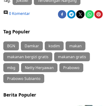
Tag:
Jokowi
Terowongan Nanjung
0 Komentar
Tag Populer
BGN
Damkar
kodim
makan
makanan bergizi gratis
makanan gratis
mbg
Netty Heryawan
Prabowo
Prabowo Subianto
Berita Populer