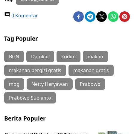
0 Komentar
Tag Populer
BGN
Damkar
kodim
makan
makanan bergizi gratis
makanan gratis
mbg
Netty Heryawan
Prabowo
Prabowo Subianto
Berita Populer