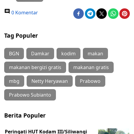
0 Komentar
Tag Populer
BGN
Damkar
kodim
makan
makanan bergizi gratis
makanan gratis
mbg
Netty Heryawan
Prabowo
Prabowo Subianto
Berita Populer
Peringati HUT Kodam III/Siliwangi