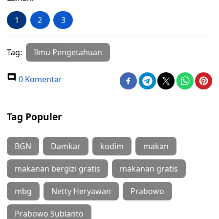
1
2
3
Tag:
Ilmu Pengetahuan
0 Komentar
Tag Populer
BGN
Damkar
kodim
makan
makanan bergizi gratis
makanan gratis
mbg
Netty Heryawan
Prabowo
Prabowo Subianto