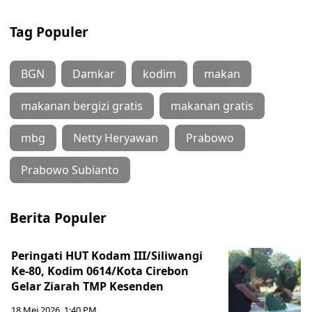
Tag Populer
BGN
Damkar
kodim
makan
makanan bergizi gratis
makanan gratis
mbg
Netty Heryawan
Prabowo
Prabowo Subianto
Berita Populer
Peringati HUT Kodam III/Siliwangi
Ke-80, Kodim 0614/Kota Cirebon
Gelar Ziarah TMP Kesenden
18 Mei 2026, 1:40 PM