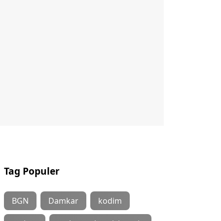
Tag Populer
BGN
Damkar
kodim