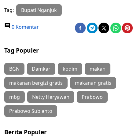
Tag:
Bupati Nganjuk
0 Komentar
Tag Populer
BGN
Damkar
kodim
makan
makanan bergizi gratis
makanan gratis
mbg
Netty Heryawan
Prabowo
Prabowo Subianto
Berita Populer