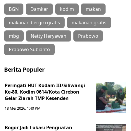
BGN
Damkar
kodim
makan
makanan bergizi gratis
makanan gratis
mbg
Netty Heryawan
Prabowo
Prabowo Subianto
Berita Populer
Peringati HUT Kodam III/Siliwangi
Ke-80, Kodim 0614/Kota Cirebon
Gelar Ziarah TMP Kesenden
18 Mei 2026, 1:40 PM
Bogor Jadi Lokasi Penguatan