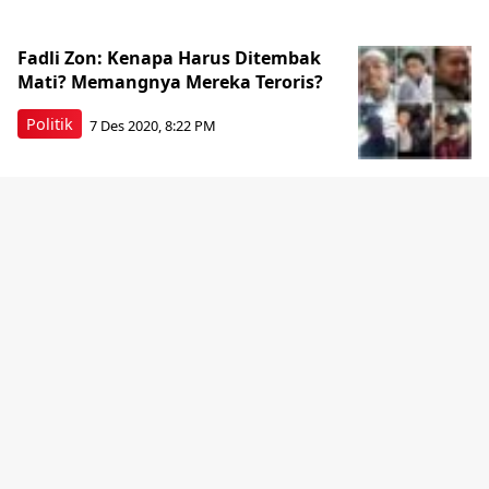
Fadli Zon: Kenapa Harus Ditembak
Mati? Memangnya Mereka Teroris?
Politik
7 Des 2020, 8:22 PM