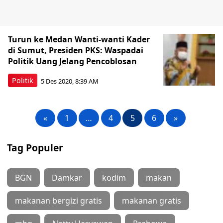
Turun ke Medan Wanti-wanti Kader
di Sumut, Presiden PKS: Waspadai
Politik Uang Jelang Pencoblosan
Politik
5 Des 2020, 8:39 AM
«
1
…
4
5
6
»
Tag Populer
BGN
Damkar
kodim
makan
makanan bergizi gratis
makanan gratis