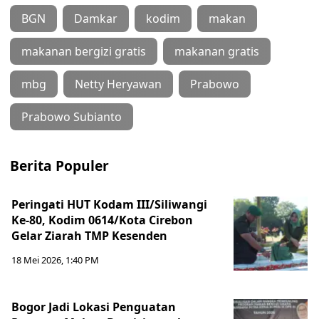
BGN
Damkar
kodim
makan
makanan bergizi gratis
makanan gratis
mbg
Netty Heryawan
Prabowo
Prabowo Subianto
Berita Populer
Peringati HUT Kodam III/Siliwangi
Ke-80, Kodim 0614/Kota Cirebon
Gelar Ziarah TMP Kesenden
18 Mei 2026, 1:40 PM
Bogor Jadi Lokasi Penguatan