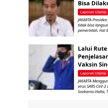
Bisa Dilak
Laporan Utama
JAKARTA-Presiden
tidak bisa langsu
pemerintah. Hal it
Lalui Rute
Penjelasa
Vaksin Si
Laporan Utama
JAKARTA-Mengguna
virus SARS-CoV-2
Soekarno-Hatta, T