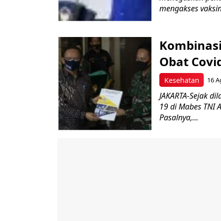
mengakses vaksin.
Kombinasi
Obat Covi
Kesehatan
16 A
JAKARTA-Sejak dil
19 di Mabes TNI A
Pasalnya,...