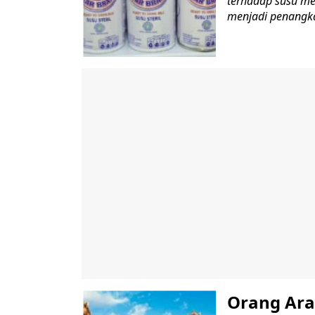
terhadap susu me
menjadi penangka
Orang Ara