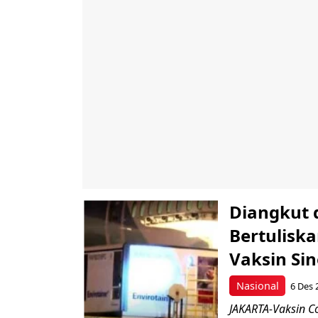
Diangkut 
Bertuliska
Vaksin Si
Nasional
6 Des 
JAKARTA-Vaksin Co