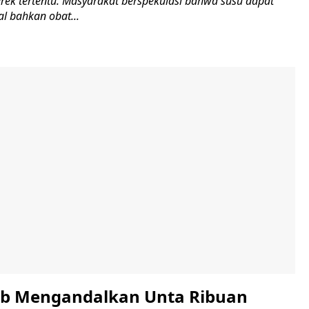
rek tertentu. Masyarakat berspekulasi bahwa susu dapat
l bahkan obat...
b Mengandalkan Unta Ribuan