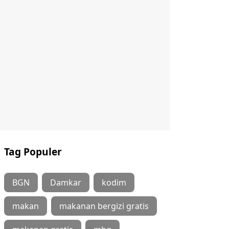
Tag Populer
BGN
Damkar
kodim
makan
makanan bergizi gratis