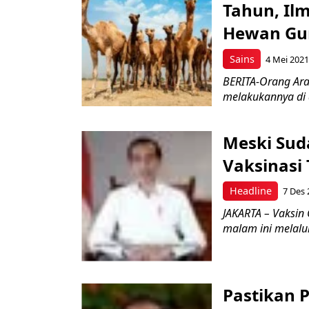
Tahun, Il
Hewan Gur
Sains
4 Mei 2021
BERITA-Orang Ara
melakukannya di a
Meski Suda
Vaksinasi
Headline
7 Des 
JAKARTA – Vaksin 
malam ini melalui
Pastikan 