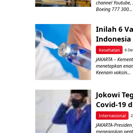
channel Youtube, 
Boeing 777 300...
Inilah 6 V
Indonesia
Kesehatan
6 De
JAKARTA – Kement
menetapkan enam 
Keenam vaksin...
Jokowi Te
Covid-19 d
Internasional
2
JAKARTA-Presiden
menegaskan penti