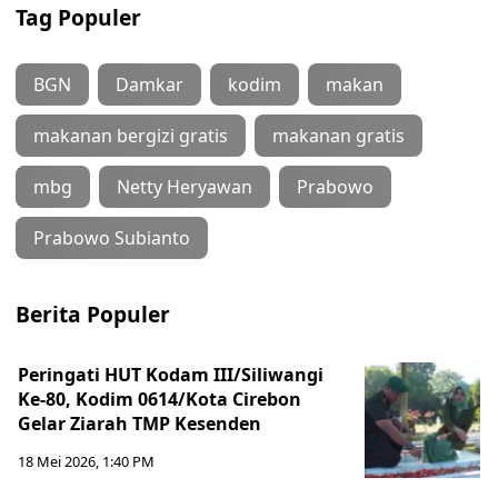
Tag Populer
BGN
Damkar
kodim
makan
makanan bergizi gratis
makanan gratis
mbg
Netty Heryawan
Prabowo
Prabowo Subianto
Berita Populer
Peringati HUT Kodam III/Siliwangi
Ke-80, Kodim 0614/Kota Cirebon
Gelar Ziarah TMP Kesenden
18 Mei 2026, 1:40 PM