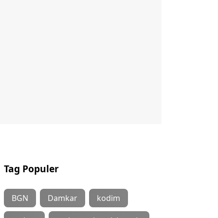
Tag Populer
BGN
Damkar
kodim