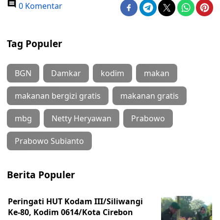
0 Komentar
Tag Populer
BGN
Damkar
kodim
makan
makanan bergizi gratis
makanan gratis
mbg
Netty Heryawan
Prabowo
Prabowo Subianto
Berita Populer
Peringati HUT Kodam III/Siliwangi
Ke-80, Kodim 0614/Kota Cirebon