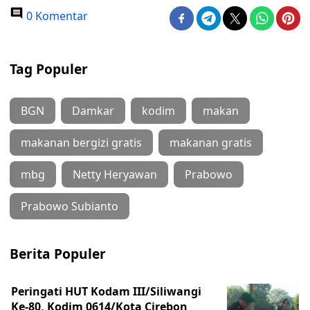
0 Komentar
Tag Populer
BGN
Damkar
kodim
makan
makanan bergizi gratis
makanan gratis
mbg
Netty Heryawan
Prabowo
Prabowo Subianto
Berita Populer
Peringati HUT Kodam III/Siliwangi
Ke-80, Kodim 0614/Kota Cirebon