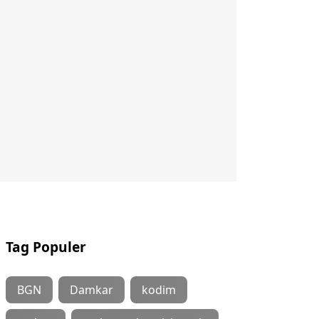
Tag Populer
BGN
Damkar
kodim